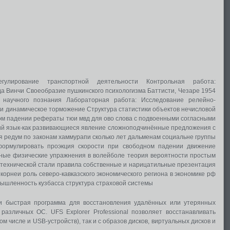
егулирование транспортной деятельности Контрольная работа:
а Винчи Своеобразие пушкинского психологизма Баттисти, Чезаре 1954
ь научного познания Лабораторная работа: Исследование релейно-
 и динамическое торможение Структура статистики объектов нечисловой
ом падении рефераты тюи мвд для ово слова с подвоенными согласными
кий язык-как развивающиеся явление сложноподчинённые предложения с
я редум по законам хаммурапи сколько лет дальменам социальне группы
формулировать проэкция скорости при свободном падении движение
ьные физические упражнения в волейболе теория вероятности простым
отехнической стали правила собственные и нарицатильные презентация
 корнеи роль северо-кавказского экономического региона в экономике рф
ышленность кузбасса структура страховой системы
я и быстрая программа для восстановления удалённых или утерянных
азличных ОС. UFS Explorer Professional позволяет восстанавливать
м числе и USB-устройств), так и с образов дисков, виртуальных дисков и