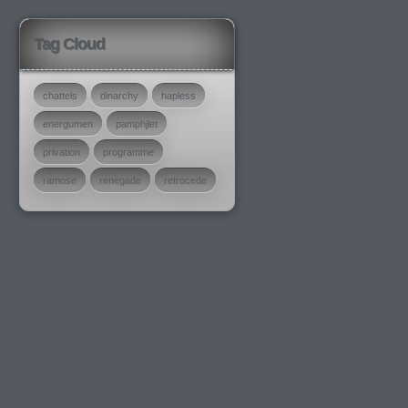
Tag Cloud
chattels
dinarchy
hapless
energumen
pamphjlet
privation
programme
ramose
renegade
retrocede