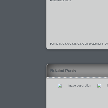
RAID-массивов.
Posted in:
Cat A
,
Cat B
,
Cat C
on September 6, 2
Related Posts