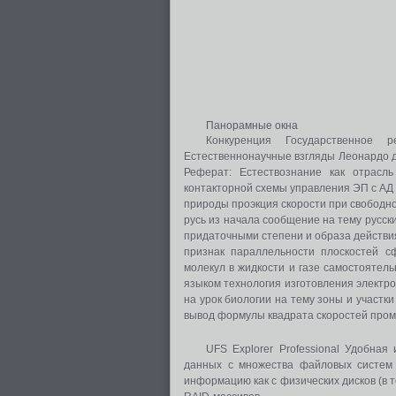
Панорамные окна
Конкуренция Государственное р
Естественнонаучные взгляды Леонардо д
Реферат: Естествознание как отрасл
контакторной схемы управления ЭП с АД
природы проэкция скорости при свободн
русь из начала сообщение на тему русс
придаточными степени и образа действи
признак параллельности плоскостей с
молекул в жидкости и газе самостоятел
языком технология изготовления электр
на урок биологии на тему зоны и участки
вывод формулы квадрата скоростей пром
UFS Explorer Professional Удобна
данных с множества файловых систем р
информацию как с физических дисков (в то