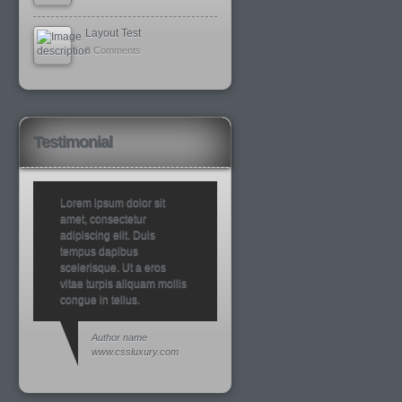
Layout Test
8 Comments
Testimonial
Lorem ipsum dolor sit
amet, consectetur
adipiscing elit. Duis
tempus dapibus
scelerisque. Ut a eros
vitae turpis aliquam mollis
congue in tellus.
Author name
www.cssluxury.com